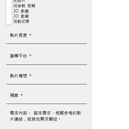
紀錄片
純後製 剪輯
2D 動畫
3D 動畫
活動紀實